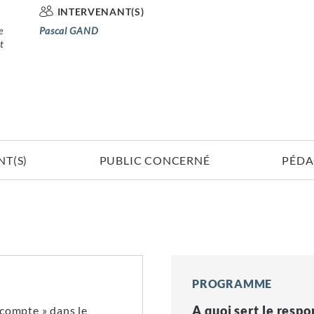
INTERVENANT(S)
e
Pascal GAND
t
T(S)
PUBLIC CONCERNÉ
PÉDA
PROGRAMME
A quoi sert le resp
 compte » dans le