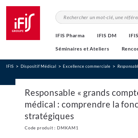
Aller
au
contenu
principal
IFIS Pharma
IFIS DM
IFI
Séminaires et Ateliers
Rencon
IFIS
Dispositif Médical
Excellence commerciale
Responsable
Responsable « grands comptes
médical : comprendre la fonc
stratégiques
Code produit : DMKAM1