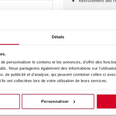
Recrutement des re
La vente « grand c
ptes / key account
Vente complexe
s) de bien comprendre
Cartographie des a
Détails
r la gestion des «
Positionnement co
Plan d’action parta
rrière potentielles de
l’équipe « grands 
ies.
e personnaliser le contenu et les annonces, d'offrir des fonctio
rafic. Nous partageons également des informations sur l'utilisati
, de publicité et d'analyse, qui peuvent combiner celles-ci avec
ils ont collectées lors de votre utilisation de leurs services.
Personnaliser