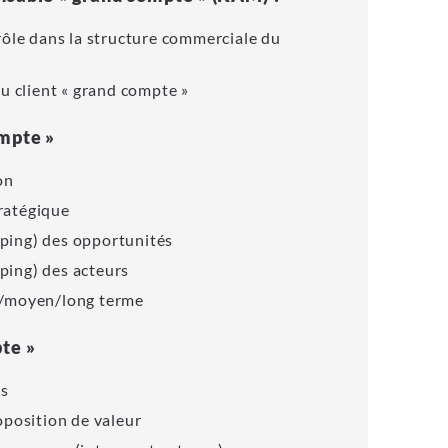
 rôle dans la structure commerciale du
du client « grand compte »
ompte »
on
ratégique
ping) des opportunités
ping) des acteurs
t/moyen/long terme
pte »
ns
oposition de valeur