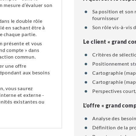
en mesure d’évaluer son
Sa position et son
fournisseur
ans le double rôle
Son rôle vis-à-vis 
ié en sachant être à
de chaque partie.
Le client « grand c
on présente et vous
and compte » dans
Critères de sélecti
d’action commun.
Positionnement st
er une offre
 répondant aux besoins
Cartographie (map
Cartographie (map
on, vous saurez
Perspectives cour
interne et externe -
unités existantes ou
L’offre « grand com
Analyse des besoi
Définition de la pr