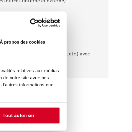
ssources (interne et externe)
ompte »
cteurs clés
À propos des cookies
ncurrentiel
gé (quoi, qui, quand, comment, etc.) avec
comptes »
nnalités relatives aux médias
on de notre site avec nos
 d'autres informations que
Tout autoriser