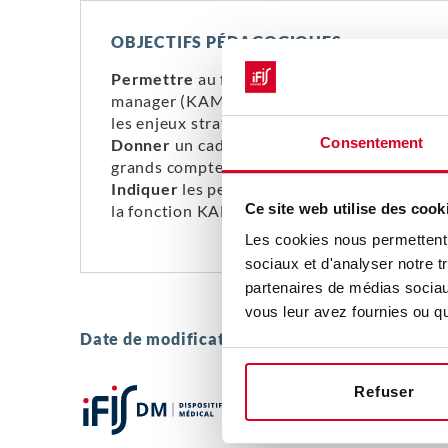
OBJECTIFS PÉDAGOGIQUES
Permettre
au futur responsable grands com
manager (KAM) et/ou KAM débutant (< 3 an
les enjeux stratégiques de la fonction.
Consentement
Donner
un cadre fonctionnel et pratique pou
grands comptes ».
Indiquer
les perspectives et évolutions de ca
Ce site web utilise des cook
la fonction KAM.
Les cookies nous permettent d
sociaux et d'analyser notre t
partenaires de médias sociaux
vous leur avez fournies ou qu'
Date de modification du produit :
11/02/2026
Refuser