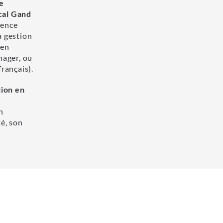
e
cal Gand
ience
a gestion
 en
ager, ou
rançais).
tion en
n
té, son