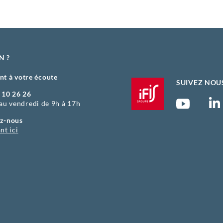
N ?
nt à votre écoute
SUIVEZ NOU
 10 26 26
 au vendredi de 9h à 17h
z-nous
nt ici