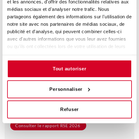
et les annonces, d'offrir des fonctionnalités relatives aux
médias sociaux et d'analyser notre trafic. Nous
partageons également des informations sur l'utilisation de
notre site avec nos partenaires de médias sociaux, de
publicité et d'analyse, qui peuvent combiner celles-ci
avec d'autres informations que vous leur avez fournies
RAPPORT RSE 2026 ET PREMIER
ou qu'ils ont collectées lors de votre utilisation de leurs
BILAN CARBONE COMPLET
services.
Tout autoriser
L’IFIS poursuit son engagement en faveur d’une
formation plus responsable avec la publication de son
rapport RSE 2026 et de son premier bilan carbone
complet 2024-2025.
Personnaliser
Découvrez les principaux résultats et les perspectives
de notre démarche RSE dans le rapport complet à
Refuser
télécharger ci-dessous.
Consulter le rapport RSE 2026