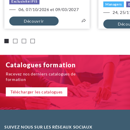
Exclusivité IFIS
Managers
E
06, 07/10/2026 et 09/03/2027
24, 25/1
Découvrir
Décou
Catalogues formation
Recevez nos derniers catalogues de
formation
Télécharger les catalogues
SUIVEZ NOUS SUR LES RÉSEAUX SOCIAUX