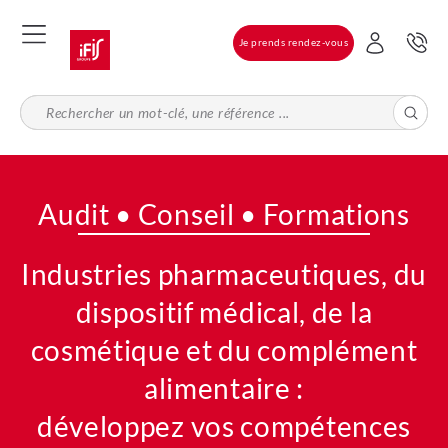
Aller
au
Je prends rendez-vous
contenu
principal
Audit • Conseil • Formations
Industries pharmaceutiques, du
dispositif médical, de la
cosmétique et du complément
alimentaire :
développez vos compétences