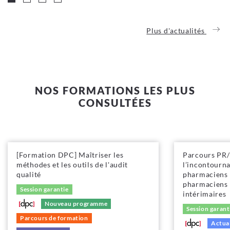
Plus d'actualités
NOS FORMATIONS LES PLUS
CONSULTÉES
[Formation DPC] Maîtriser les
Parcours PR/P
méthodes et les outils de l'audit
l’incontourna
qualité
pharmaciens 
pharmaciens 
Session garantie
intérimaires
Nouveau programme
Session garant
Parcours de formation
Actual