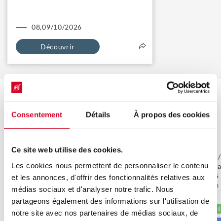
08,09/10/2026
Découvrir
NOS FORMATIONS LES PLUS
CONSULTÉES
Consentement
Détails
À propos des cookies
Ce site web utilise des cookies.
[Formation DPC] Maîtriser les
Parcours PR/P
Les cookies nous permettent de personnaliser le contenu
méthodes et les outils de l'audit
l’incontourna
qualité
pharmaciens 
et les annonces, d'offrir des fonctionnalités relatives aux
pharmaciens 
médias sociaux et d'analyser notre trafic. Nous
Session garantie
intérimaires
partageons également des informations sur l'utilisation de
Nouveau programme
Session garant
notre site avec nos partenaires de médias sociaux, de
Parcours de formation