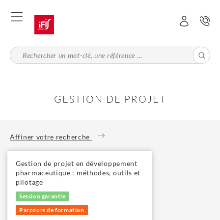
Aller
au
contenu
principal
GESTION DE PROJET
Affiner votre recherche
Gestion de projet en développement
pharmaceutique : méthodes, outils et
pilotage
Session garantie
Parcours de formation