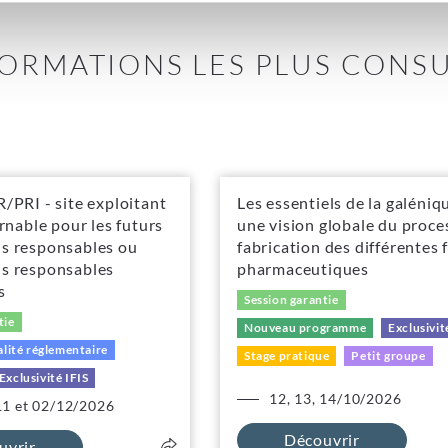
ORMATIONS LES PLUS CONS
/PRI - site exploitant
Les essentiels de la galéniqu
urnable pour les futurs
une vision globale du proce
s responsables ou
fabrication des différentes
s responsables
pharmaceutiques
s
Session garantie
tie
Nouveau programme
Exclusivit
lité réglementaire
Stage pratique
Petit groupe
Exclusivité IFIS
12, 13, 14/10/2026
11 et 02/12/2026
Découvrir
uvrir