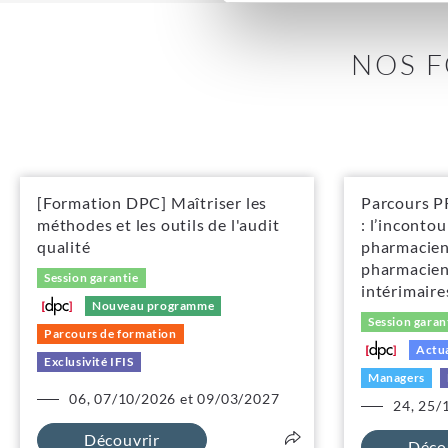
NOS F
[Formation DPC] Maîtriser les
Parcours PR
méthodes et les outils de l'audit
: l’inconto
qualité
pharmacien
pharmacien
Session garantie
intérimaire
Nouveau programme
Session garan
Parcours de formation
Actua
Exclusivité IFIS
Managers
06, 07/10/2026 et 09/03/2027
24, 25/
Découvrir
Déco