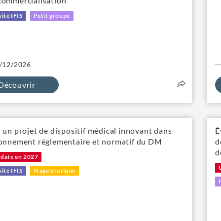
commercialisation
vité IFIS
Petit groupe
/12/2026
Découvrir
r un projet de dispositif médical innovant dans
É
ronnement réglementaire et normatif du DM
d
d
 date en 2027
vité IFIS
Stage pratique