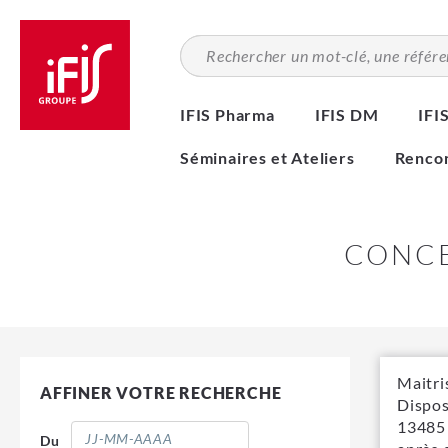
Aller
au
contenu
principal
IFIS Pharma
IFIS DM
IFI
Séminaires et Ateliers
Rencon
CONCE
Maitri
AFFINER VOTRE RECHERCHE
Dispos
13485 
Du