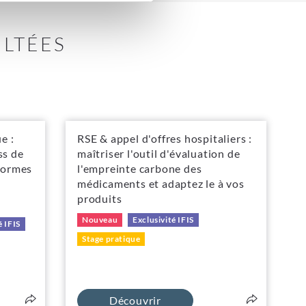
ULTÉES
e :
RSE & appel d'offres hospitaliers :
ss de
maîtriser l'outil d'évaluation de
 formes
l'empreinte carbone des
médicaments et adaptez le à vos
produits
Nouveau
Exclusivité IFIS
é IFIS
Stage pratique
Découvrir