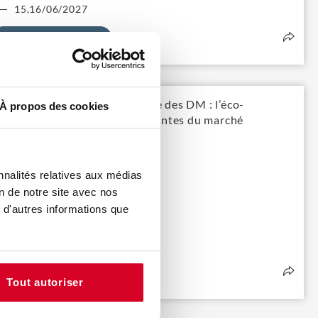
15,16/06/2027
Découvrir
erformance environnementale des DM : l’éco-
À propos des cookies
onception en réponse aux attentes du marché
Exclusivité IFIS
nnalités relatives aux médias
on de notre site avec nos
 d'autres informations que
Découvrir
Tout autoriser