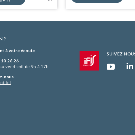
N ?
nt à votre écoute
SUIVEZ NOU
 10 26 26
 au vendredi de 9h à 17h
z-nous
nt ici