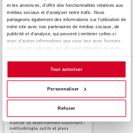
14/12/2026
et les annonces, d'offrir des fonctionnalités relatives aux
médias sociaux et d'analyser notre trafic. Nous
Découvrir
partageons également des informations sur l'utilisation de
notre site avec nos partenaires de médias sociaux, de
publicité et d'analyse, qui peuvent combiner celles-ci
Procédure centralisée :
avec d'autres informations que vous leur avez fournies
responsabilités du titulaire d’AMM et
de l’exploitant en France
ou qu'ils ont collectées lors de votre utilisation de leurs
services.
Actualité réglementaire
Exclusivité IFIS
Tout autoriser
Personnaliser
Découvrir
Refuser
Auditer un établissement exploitant :
méthodologie, outils et plans