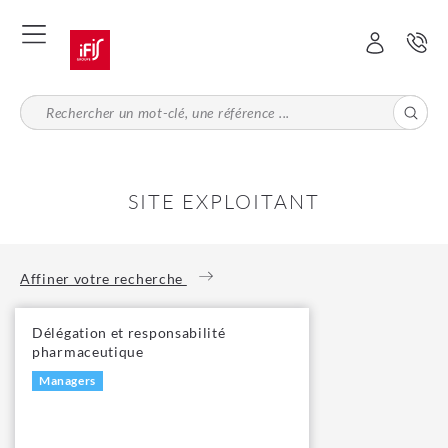
Aller
au
contenu
principal
SITE EXPLOITANT
Affiner votre recherche
Délégation et responsabilité
pharmaceutique
Managers