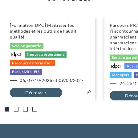
[Formation DPC] Maîtriser les
Parcours PR/P
méthodes et les outils de l'audit
l’incontourna
qualité
pharmaciens 
pharmaciens 
Session garantie
intérimaires
Nouveau programme
Session garant
Parcours de formation
Actual
Exclusivité IFIS
Managers
E
06, 07/10/2026 et 09/03/2027
24, 25/1
Découvrir
Décou