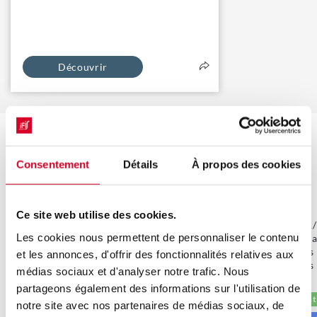
Découvrir
NOS FORMATIONS LES PLUS
CONSULTÉES
Consentement
Détails
À propos des cookies
Ce site web utilise des cookies.
[Formation DPC] Maîtriser les
Parcours PR/P
Les cookies nous permettent de personnaliser le contenu
méthodes et les outils de l'audit
l’incontourna
qualité
pharmaciens 
et les annonces, d'offrir des fonctionnalités relatives aux
pharmaciens 
médias sociaux et d'analyser notre trafic. Nous
Session garantie
intérimaires
partageons également des informations sur l'utilisation de
Nouveau programme
Session garant
notre site avec nos partenaires de médias sociaux, de
Parcours de formation