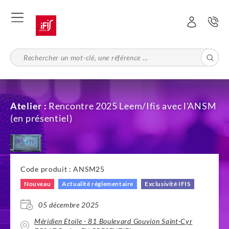
Aller
au
contenu
principal
Atelier :
Rencontre 2025 Leem/Ifis avec l'ANSM
(en présentiel)
Code produit : ANSM25
Nouveau
Actualité réglementaire
Exclusivité IFIS
05 décembre 2025
Méridien Etoile - 81 Boulevard Gouvion Saint-Cyr