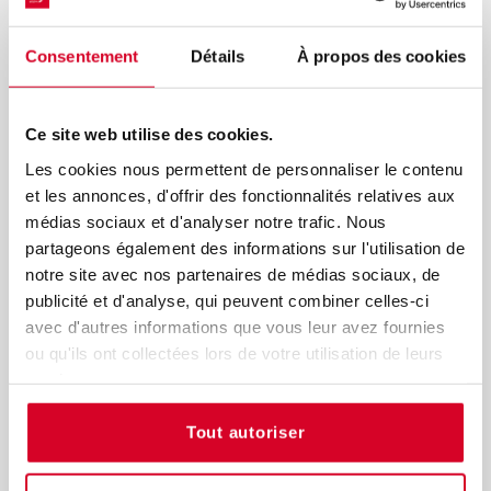
ATTENTION
: ACTUALITE du 8 octobre 2025 :
Etant
donné la proximité du séminaire de Rencontre avec
l’ANSM du 5 décembre et les Journées de la Qualité
Consentement
Détails
À propos des cookies
Pharmaceutique des 21 et 22 janvier 2026 qui auront
lieu à Montpellier, il a été décidé avec l’accord de
l’ANSM, que le bilan et les perspectives de la Direction
Ce site web utilise des cookies.
de l’Inspection seront traités aux JQP26. L’Atelier 3 du
séminaire de Rencontre avec l’ANSM a donc changé et
Les cookies nous permettent de personnaliser le contenu
s’articulera autour du thème suivant : «Arrêt de
et les annonces, d'offrir des fonctionnalités relatives aux
commercialisation et nouveaux textes réglementaires».
médias sociaux et d'analyser notre trafic. Nous
partageons également des informations sur l'utilisation de
notre site avec nos partenaires de médias sociaux, de
publicité et d'analyse, qui peuvent combiner celles-ci
avec d'autres informations que vous leur avez fournies
ou qu'ils ont collectées lors de votre utilisation de leurs
services.
Tout autoriser