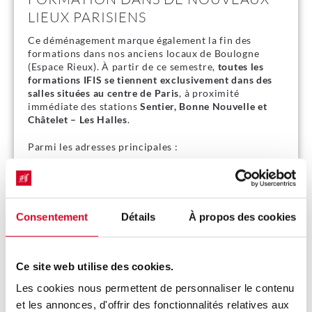
LIEUX PARISIENS
Ce déménagement marque également la fin des
formations dans nos anciens locaux de Boulogne
(Espace Rieux). À partir de ce semestre,
toutes les
formations IFIS se tiennent exclusivement dans des
salles situées au centre de Paris
, à proximité
immédiate des stations
Sentier, Bonne Nouvelle et
Châtelet – Les Halles
.
Parmi les adresses principales :
Espace Cléry
– 17, rue de Cléry, Paris 2e
Espace Vinci
– 25, rue des Jeûneurs, Paris 2e
Consentement
Détails
À propos des cookies
D’autres lieux viendront compléter cette liste au fil
du temps, toujours avec la même exigence de qualité
d’accueil et d’équipement.
Ce site web utilise des cookies.
VÉRIFIEZ BIEN VOTRE
Les cookies nous permettent de personnaliser le contenu
CONVOCATION AVANT CHAQUE
et les annonces, d'offrir des fonctionnalités relatives aux