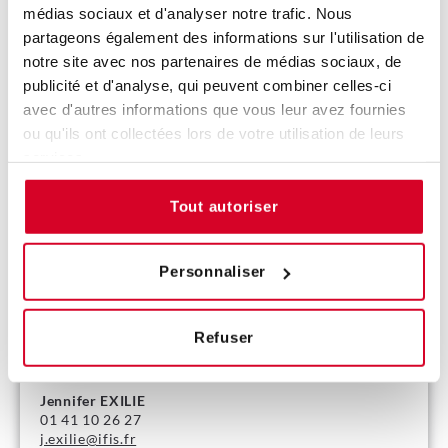
FORMATION
médias sociaux et d'analyser notre trafic. Nous
Nous insistons sur ce point :
aucune formation ne se
partageons également des informations sur l'utilisation de
déroule plus à Boulogne-Billancourt.
notre site avec nos partenaires de médias sociaux, de
Par habitude, certains participants pourraient encore
publicité et d'analyse, qui peuvent combiner celles-ci
se rendre à l’Espace Rieux. Pour éviter toute
avec d'autres informations que vous leur avez fournies
confusion, nous vous invitons à consulter
attentivement votre convocation : elle précise
ou qu'ils ont collectées lors de votre utilisation de leurs
systématiquement l’adresse exacte du lieu de
services.
formation.
Tout autoriser
Nos équipes restent bien entendu disponibles pour
répondre à vos questions pratiques et vous orienter
si besoin.
Personnaliser
VOS CONTACTS
Lisa FERNANDEZ
Refuser
01 41 10 26 91
l.fernandez@ifis.fr
Jennifer EXILIE
01 41 10 26 27
j.exilie@ifis.fr