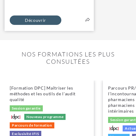
Découvrir
NOS FORMATIONS LES PLUS
CONSULTÉES
[Formation DPC] Maîtriser les
Parcours PR/P
méthodes et les outils de l'audit
l’incontourna
qualité
pharmaciens 
pharmaciens 
Session garantie
intérimaires
Nouveau programme
Session garant
Parcours de formation
Actual
Exclusivité IFIS