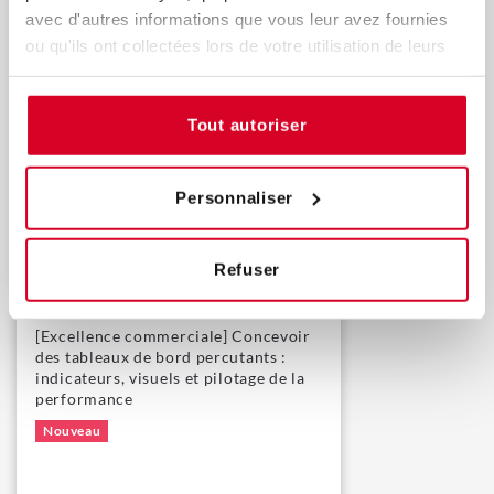
[Excellence commerciale] Power BI :
avec d'autres informations que vous leur avez fournies
maîtriser la sécurité et le partage
ou qu'ils ont collectées lors de votre utilisation de leurs
Dashboard
services.
Nouveau
Tout autoriser
Personnaliser
Découvrir
Refuser
[Excellence commerciale] Concevoir
des tableaux de bord percutants :
indicateurs, visuels et pilotage de la
performance
Nouveau