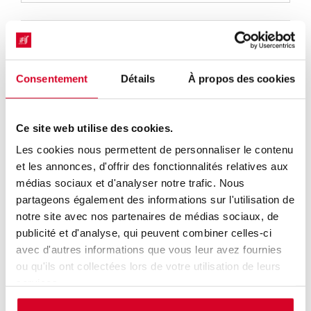
OBJECTIFS PÉDAGOGIQUES
Comprendre
les spécificités du dispositif médical
par rapport à d’autres produits de santé.
Consentement
Détails
À propos des cookies
Appréhender
comment la démonstration de
conformité aux exigences de performances et de
sécurité est retranscrite dans la documentation
Ce site web utilise des cookies.
technique.
Optimiser
les échanges entre les différents
Les cookies nous permettent de personnaliser le contenu
acteurs internes et externes.
et les annonces, d'offrir des fonctionnalités relatives aux
médias sociaux et d'analyser notre trafic. Nous
partageons également des informations sur l'utilisation de
notre site avec nos partenaires de médias sociaux, de
publicité et d'analyse, qui peuvent combiner celles-ci
Date de modification du produit :
12/02/2026
avec d'autres informations que vous leur avez fournies
ou qu'ils ont collectées lors de votre utilisation de leurs
services.