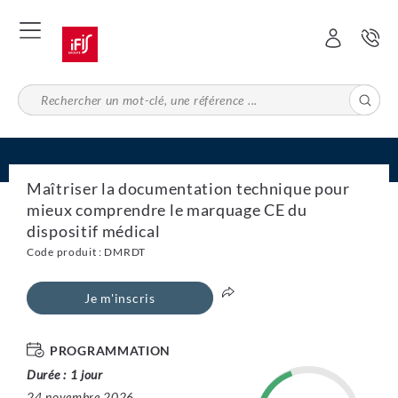
Aller
au
contenu
principal
Maîtriser la documentation technique pour
mieux comprendre le marquage CE du
dispositif médical
Code produit : DMRDT
Je m'inscris
PROGRAMMATION
Durée : 1 jour
24 novembre 2026