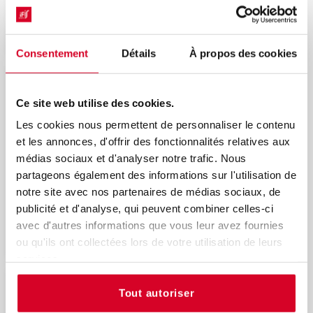
Découvrir
Consentement
Détails
À propos des cookies
La RSE dans les offres commerciales
du dispositif médical
Ce site web utilise des cookies.
Nouveau
Les cookies nous permettent de personnaliser le contenu
et les annonces, d'offrir des fonctionnalités relatives aux
médias sociaux et d'analyser notre trafic. Nous
partageons également des informations sur l'utilisation de
notre site avec nos partenaires de médias sociaux, de
publicité et d'analyse, qui peuvent combiner celles-ci
avec d'autres informations que vous leur avez fournies
Découvrir
ou qu'ils ont collectées lors de votre utilisation de leurs
services.
ARN messagers : produits, procédés
Tout autoriser
et enjeux