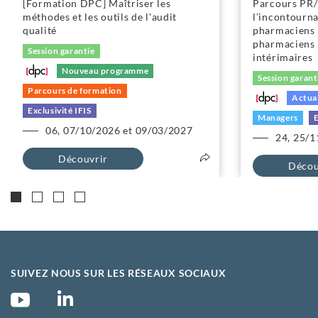
[Formation DPC] Maîtriser les
Parcours PR/P
méthodes et les outils de l'audit
l’incontourna
qualité
pharmaciens 
pharmaciens 
Session garantie
intérimaires
Nouveau programme
Session garant
Parcours de formation
Actual
Exclusivité IFIS
Managers
E
06, 07/10/2026 et 09/03/2027
24, 25/1
Découvrir
Décou
SUIVEZ NOUS SUR LES RÉSEAUX SOCIAUX