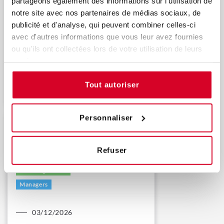
partageons également des informations sur l'utilisation de
Actualité réglementaire
notre site avec nos partenaires de médias sociaux, de
publicité et d'analyse, qui peuvent combiner celles-ci
avec d'autres informations que vous leur avez fournies
ou qu'ils ont collectées lors de votre utilisation de leurs
services.
24,25/11/2026
Tout autoriser
Découvrir
Personnaliser
Charte de l’Information
Promotionnelle (IP) : référentiel de
certification et mise en conformité
Refuser
(démarchage/prospection)
Session garantie
Managers
03/12/2026