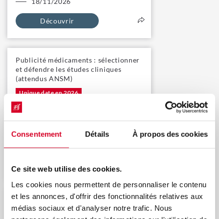
18/11/2026
Découvrir
Publicité médicaments : sélectionner
et défendre les études cliniques
(attendus ANSM)
Unique date en 2026
Consentement
Détails
À propos des cookies
20/11/2026
Découvrir
Ce site web utilise des cookies.
Les cookies nous permettent de personnaliser le contenu
et les annonces, d'offrir des fonctionnalités relatives aux
Dispositif anti-cadeaux (ex DMOS) et
médias sociaux et d'analyser notre trafic. Nous
transparence des liens