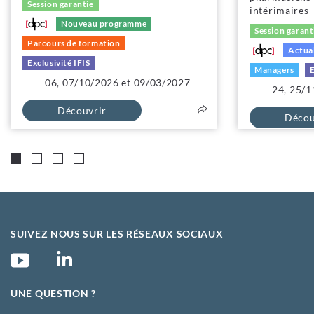
Session garantie
intérimaires
Nouveau programme
Session garant
Parcours de formation
Actual
Exclusivité IFIS
Managers
E
06, 07/10/2026 et 09/03/2027
24, 25/1
Découvrir
Décou
SUIVEZ NOUS SUR LES RÉSEAUX SOCIAUX
UNE QUESTION ?