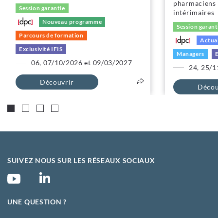
pharmaciens 
Session garantie
intérimaires
Nouveau programme
Session garant
Parcours de formation
Actual
Exclusivité IFIS
Managers
E
06, 07/10/2026 et 09/03/2027
24, 25/1
Découvrir
Décou
SUIVEZ NOUS SUR LES RÉSEAUX SOCIAUX
UNE QUESTION ?