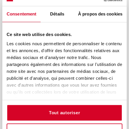
conditionnement (AC) :
développement, contrôle et mise sous
assurance qualité
Consentement
Détails
À propos des cookies
Unique date en 2026
Parcours de formation
Ce site web utilise des cookies.
Les cookies nous permettent de personnaliser le contenu
15/12/2026
et les annonces, d'offrir des fonctionnalités relatives aux
médias sociaux et d'analyser notre trafic. Nous
Découvrir
partageons également des informations sur l'utilisation de
notre site avec nos partenaires de médias sociaux, de
publicité et d'analyse, qui peuvent combiner celles-ci
Les points clés de l'audit qualité du
avec d'autres informations que vous leur avez fournies
laboratoire de contrôle
ou qu'ils ont collectées lors de votre utilisation de leurs
services.
Tout autoriser