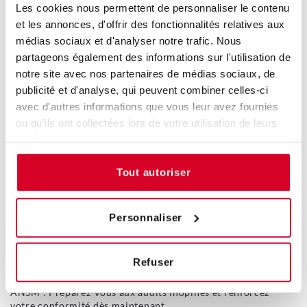
Les cookies nous permettent de personnaliser le contenu
Découvrez la mise à jour ISO 10993-1:2025 et ses impacts
et les annonces, d'offrir des fonctionnalités relatives aux
sur le secteur du dispositif médical
médias sociaux et d'analyser notre trafic. Nous
partageons également des informations sur l'utilisation de
Dispositif Médical
05 décembre 2025
notre site avec nos partenaires de médias sociaux, de
publicité et d'analyse, qui peuvent combiner celles-ci
avec d'autres informations que vous leur avez fournies
ou qu'ils ont collectées lors de votre utilisation de leurs
services.
Tout autoriser
Personnaliser
Refuser
ANSM : Préparez-vous aux audits inopinés et renforcez
votre conformité dès maintenant