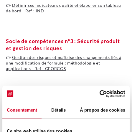
👉
Définir ses indicateurs qualité et élaborer son tableau
de bord - Ref : IND
Je découvre le programme
Socle de compétences n°3 : Sécurité produit
et gestion des risques
👉
Gestion des risques et maîtrise des changements liés à
une modification de formule : méthodologie et
applications - Ref : GFORCOS
Je découvre le programme
👉
Évaluation de la sécurité des produits cosmétiques :
mise en œuvre et impact pour votre entreprise - Ref :
EVSECO
Consentement
Détails
À propos des cookies
Je découvre le programme
Ce site web utilise des cookies.