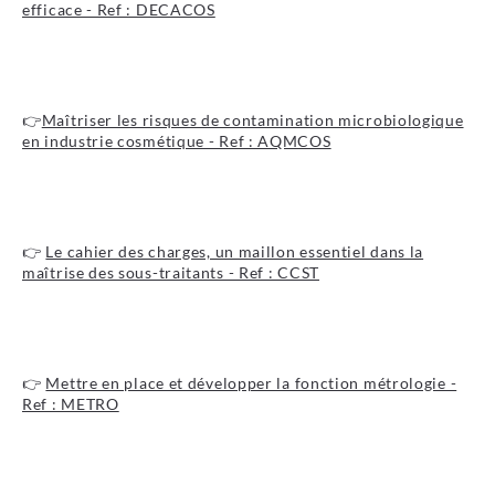
efficace - Ref : DECACOS
Je découvre le programme
👉
Maîtriser les risques de contamination microbiologique
en industrie cosmétique - Ref : AQMCOS
Je découvre le programme
👉
Le cahier des charges, un maillon essentiel dans la
maîtrise des sous-traitants - Ref : CCST
Je découvre le programme
👉
Mettre en place et développer la fonction métrologie -
Ref : METRO
Je découvre le programme