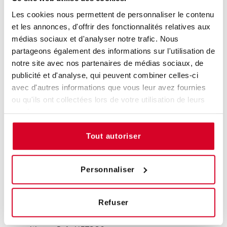
👉
Compatibilité contenant/contenu pour les produits
Les cookies nous permettent de personnaliser le contenu
cosmétiques - Ref : CONTCOS
et les annonces, d'offrir des fonctionnalités relatives aux
médias sociaux et d'analyser notre trafic. Nous
Je découvre le programme
partageons également des informations sur l'utilisation de
notre site avec nos partenaires de médias sociaux, de
👉
Gestion des risques en industrie cosmétique :
publicité et d'analyse, qui peuvent combiner celles-ci
intégration des outils AMDEC et HACCP - Ref : RISKCOS
avec d'autres informations que vous leur avez fournies
ou qu'ils ont collectées lors de votre utilisation de leurs
Je découvre le programme
services.
Socle de compétences n°4
:
Production
Tout autoriser
👉
Connaître les grands processus de production
cosmétique et définir les matériels critiques - Ref :
MFCCOS
Personnaliser
Je découvre le programme
Refuser
👉
Maîtriser le nettoyage des équipements en industrie